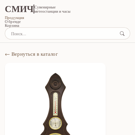
СМИЧ
Сувенирные
метеостанции и часы
Продукция
О бренде
Корзина
← Вернуться в каталог