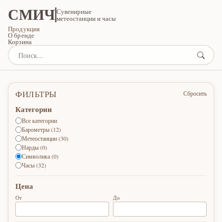
СМИЧ
Сувенирные
метеостанции и часы
Продукция
О бренде
Корзина
ФИЛЬТРЫ
Сбросить
Категории
Все категории
Барометры (12)
Метеостанции (30)
Нарды (0)
Символика (0)
Часы (32)
Цена
От
До