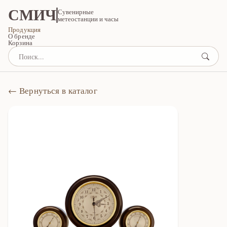
СМИЧ
Сувенирные
метеостанции и часы
Продукция
О бренде
Корзина
← Вернуться в каталог