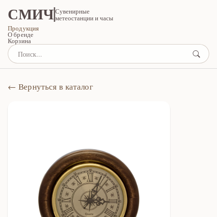
СМИЧ
Сувенирные
метеостанции и часы
Продукция
О бренде
Корзина
← Вернуться в каталог